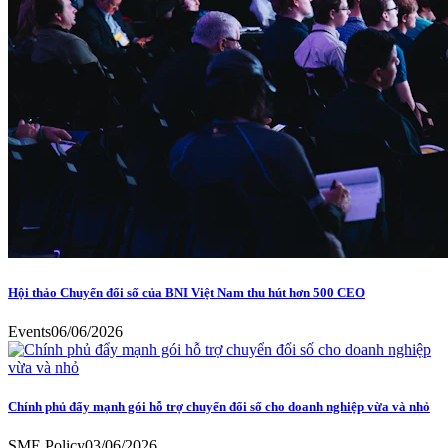
Hội thảo Chuyển đổi số của BNI Việt Nam thu hút hơn 500 CEO
Events
06/06/2026
Chính phủ đẩy mạnh gói hỗ trợ chuyển đổi số cho doanh nghiệp vừa và nhỏ
SME Policy
03/06/2026