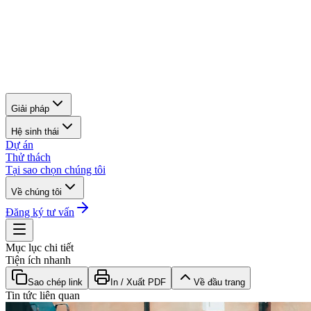
Giải pháp
Hệ sinh thái
Dự án
Thử thách
Tại sao chọn chúng tôi
Về chúng tôi
Đăng ký tư vấn
Mục lục chi tiết
Tiện ích nhanh
Sao chép link
In / Xuất PDF
Về đầu trang
Tin tức liên quan