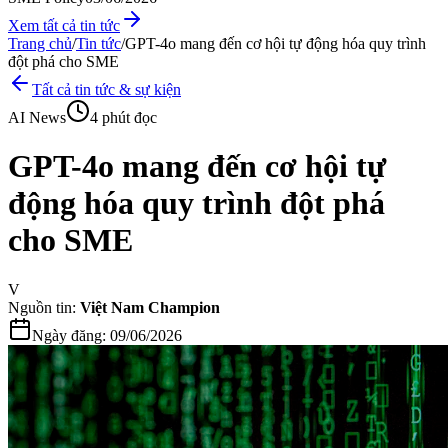
Xem tất cả tin tức
Trang chủ
/
Tin tức
/
GPT-4o mang đến cơ hội tự động hóa quy trình
đột phá cho SME
Tất cả tin tức & sự kiện
AI News
4 phút đọc
GPT-4o mang đến cơ hội tự
động hóa quy trình đột phá
cho SME
V
Nguồn tin:
Việt Nam Champion
Ngày đăng:
09/06/2026