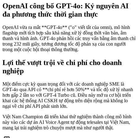
OpenAI công bố GPT-4o: Kỷ nguyên AI
đa phương thức thời gian thực
OpenAI vừa ra mắt **GPT-4o** ("o" viết tắt của omni), mô hình
flagship mới tích hợp sâu khả năng xử lý đồng thời văn bản, âm
thanh và hình ảnh. GPT-4o phản hồi các truy vấn bằng âm thanh chỉ
trong 232 mili giây, tương đương tốc độ phản xạ của con người
trong một cuộc hội thoại thông thường.
Lợi thế vượt trội về chi phí cho doanh
nghiệp
Một điểm cực kỳ quan trọng đối với các doanh nghiệp SME là
GPT-4o qua API có **chi phí rẻ hơn 50%** và tốc độ xử lý nhanh
hơn gấp 2 lần so với GPT-4 Turbo cũ. Điều này mở ra cơ hội triển
khai các hệ thống AI CSKH tự động trên diện rộng mà không lo
ngại về chi phí API phát sinh lớn.
Việt Nam Champion đã triển khai thử nghiệm thành công mô hình
này vào các dự án AI Voice Agent tự động telesales tại Việt Nam,
mang lại trải nghiệm trò chuyện mượt mà như người thật.