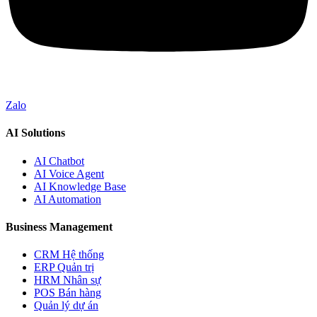
Zalo
AI Solutions
AI Chatbot
AI Voice Agent
AI Knowledge Base
AI Automation
Business Management
CRM Hệ thống
ERP Quản trị
HRM Nhân sự
POS Bán hàng
Quản lý dự án