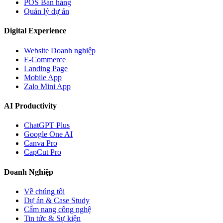
POS Bán hàng
Quản lý dự án
Digital Experience
Website Doanh nghiệp
E-Commerce
Landing Page
Mobile App
Zalo Mini App
AI Productivity
ChatGPT Plus
Google One AI
Canva Pro
CapCut Pro
Doanh Nghiệp
Về chúng tôi
Dự án & Case Study
Cẩm nang công nghệ
Tin tức & Sự kiện