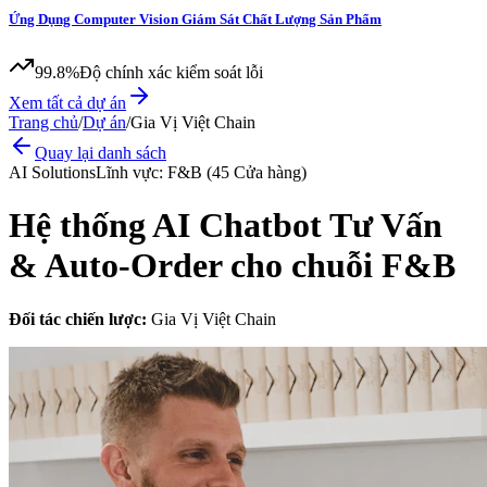
Ứng Dụng Computer Vision Giám Sát Chất Lượng Sản Phẩm
99.8%
Độ chính xác kiểm soát lỗi
Xem tất cả dự án
Trang chủ
/
Dự án
/
Gia Vị Việt Chain
Quay lại danh sách
AI Solutions
Lĩnh vực:
F&B (45 Cửa hàng)
Hệ thống AI Chatbot Tư Vấn
& Auto-Order cho chuỗi F&B
Đối tác chiến lược:
Gia Vị Việt Chain