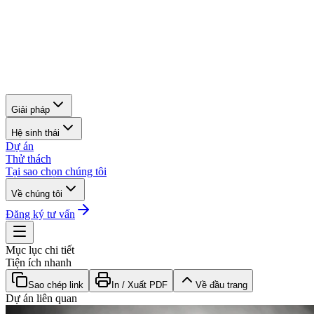
Giải pháp
Hệ sinh thái
Dự án
Thử thách
Tại sao chọn chúng tôi
Về chúng tôi
Đăng ký tư vấn
Mục lục chi tiết
Tiện ích nhanh
Sao chép link
In / Xuất PDF
Về đầu trang
Dự án liên quan