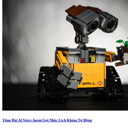
Tổng Đài AI Voice Agent Gọi Nhắc Lịch Khám Tự Động