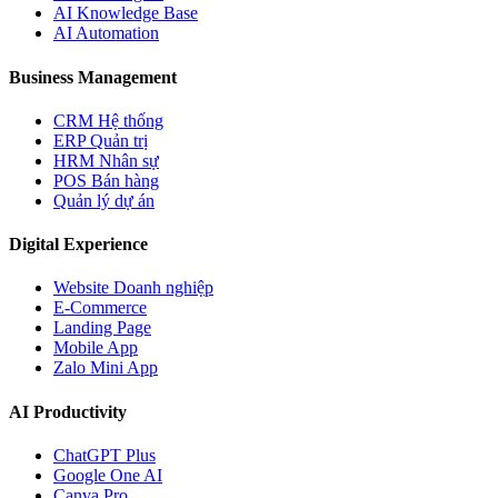
AI Knowledge Base
AI Automation
Business Management
CRM Hệ thống
ERP Quản trị
HRM Nhân sự
POS Bán hàng
Quản lý dự án
Digital Experience
Website Doanh nghiệp
E-Commerce
Landing Page
Mobile App
Zalo Mini App
AI Productivity
ChatGPT Plus
Google One AI
Canva Pro