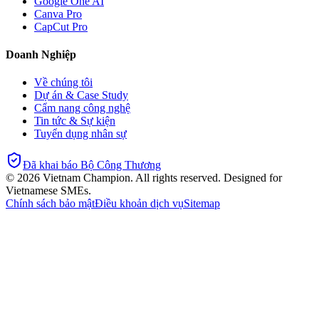
Google One AI
Canva Pro
CapCut Pro
Doanh Nghiệp
Về chúng tôi
Dự án & Case Study
Cẩm nang công nghệ
Tin tức & Sự kiện
Tuyển dụng nhân sự
Đã khai báo Bộ Công Thương
©
2026
Vietnam Champion. All rights reserved. Designed for
Vietnamese SMEs.
Chính sách bảo mật
Điều khoản dịch vụ
Sitemap