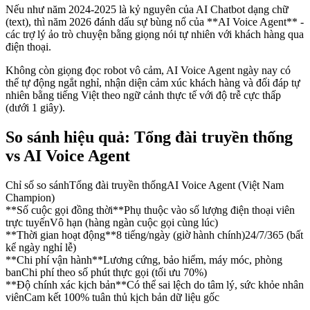
Nếu như năm 2024-2025 là kỷ nguyên của AI Chatbot dạng chữ
(text), thì năm 2026 đánh dấu sự bùng nổ của **AI Voice Agent** -
các trợ lý ảo trò chuyện bằng giọng nói tự nhiên với khách hàng qua
điện thoại.
Không còn giọng đọc robot vô cảm, AI Voice Agent ngày nay có
thể tự động ngắt nghỉ, nhận diện cảm xúc khách hàng và đối đáp tự
nhiên bằng tiếng Việt theo ngữ cảnh thực tế với độ trễ cực thấp
(dưới 1 giây).
So sánh hiệu quả: Tổng đài truyền thống
vs AI Voice Agent
Chỉ số so sánh
Tổng đài truyền thống
AI Voice Agent (Việt Nam
Champion)
**Số cuộc gọi đồng thời**
Phụ thuộc vào số lượng điện thoại viên
trực tuyến
Vô hạn (hàng ngàn cuộc gọi cùng lúc)
**Thời gian hoạt động**
8 tiếng/ngày (giờ hành chính)
24/7/365 (bất
kể ngày nghỉ lễ)
**Chi phí vận hành**
Lương cứng, bảo hiểm, máy móc, phòng
ban
Chi phí theo số phút thực gọi (tối ưu 70%)
**Độ chính xác kịch bản**
Có thể sai lệch do tâm lý, sức khỏe nhân
viên
Cam kết 100% tuân thủ kịch bản dữ liệu gốc