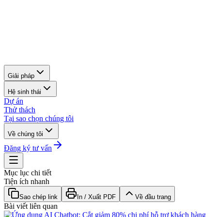
Giải pháp
Hệ sinh thái
Dự án
Thử thách
Tại sao chọn chúng tôi
Về chúng tôi
Đăng ký tư vấn
Mục lục chi tiết
Tiện ích nhanh
Sao chép link
In / Xuất PDF
Về đầu trang
Bài viết liên quan