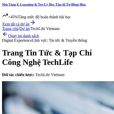
Nền Tảng E-Learning & Trợ Lý Học Tập AI Tự Động Hóa
+45%
Tăng mức độ hoàn thành bài học
Xem tất cả dự án
Trang chủ
/
Dự án
/
TechLife Vietnam
Quay lại danh sách
Digital Experience
Lĩnh vực:
Tin tức & Truyền thông
Trang Tin Tức & Tạp Chí
Công Nghệ TechLife
Đối tác chiến lược:
TechLife Vietnam