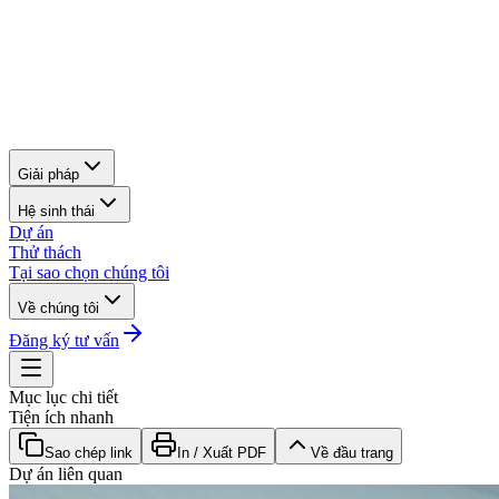
Giải pháp
Hệ sinh thái
Dự án
Thử thách
Tại sao chọn chúng tôi
Về chúng tôi
Đăng ký tư vấn
Mục lục chi tiết
Tiện ích nhanh
Sao chép link
In / Xuất PDF
Về đầu trang
Dự án liên quan