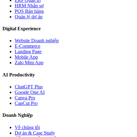
ERP Quản trị
HRM Nhân sự
POS Bán hàng
Quản lý dự án
Digital Experience
Website Doanh nghiệp
E-Commerce
Landing Page
Mobile App
Zalo Mini App
AI Productivity
ChatGPT Plus
Google One AI
Canva Pro
CapCut Pro
Doanh Nghiệp
Về chúng tôi
Dự án & Case Study